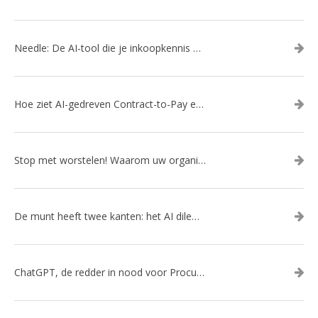
Needle: De AI-tool die je inkoopkennis eindelijk organiseert
Hoe ziet AI-gedreven Contract-to-Pay eruit?
Stop met worstelen! Waarom uw organisatie een slimme AI-gedreven kanalenstrategie nodig heeft
De munt heeft twee kanten: het AI dilemma
ChatGPT, de redder in nood voor Procurement?