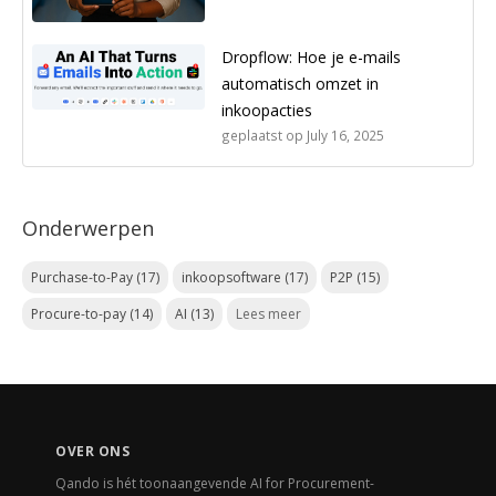
Dropflow: Hoe je e-mails
automatisch omzet in
inkoopacties
geplaatst op
July 16, 2025
Onderwerpen
Purchase-to-Pay
(17)
inkoopsoftware
(17)
P2P
(15)
Procure-to-pay
(14)
AI
(13)
Lees meer
OVER ONS
Qando is hét toonaangevende AI for Procurement-