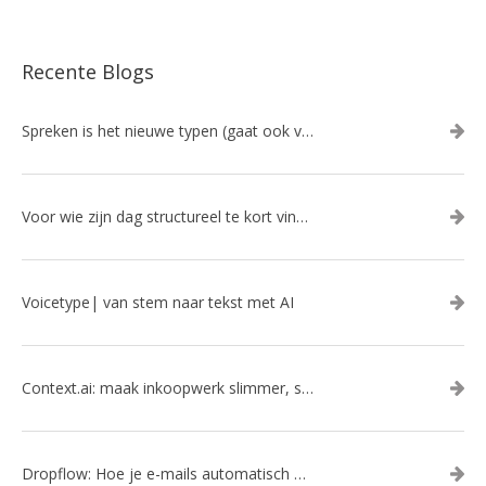
Recente Blogs
Spreken is het nieuwe typen (gaat ook veel sneller!)
Voor wie zijn dag structureel te kort vindt: Ambient.us: je persoonlijke AI Chief of Staff
Voicetype| van stem naar tekst met AI
Context.ai: maak inkoopwerk slimmer, sneller en efficiënter met AI
Dropflow: Hoe je e-mails automatisch omzet in inkoopacties