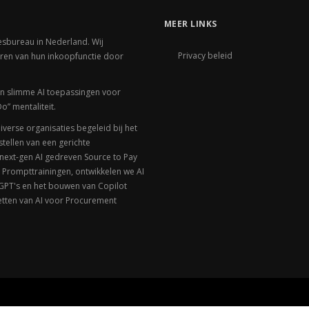
MEER LINKS
sbureau in Nederland. Wij
Privacy beleid
eren van hun inkoopfunctie door
an slimme AI toepassingen voor
o” mentaliteit.
erse organisaties begeleid bij het
stellen van een gerichte
next-gen AI gedreven Source to Pay
n Prompttrainingen, ontwikkelen we AI
 GPT's en het bouwen van Copilot
etten van AI voor Procurement