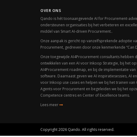
OVER ONS
Qando is hét toonaangevende AI for Procurement-advie
ondersteunen organisaties bij het verbeteren en excell
middel van Smart AI-driven Procurement..
Onze aanpak is gericht op vanzelfsprekende adoptie v
Procurement, gedreven door onze kenmerkende
“Can D
Onze toegewijde AI4Procurement consultants hebben div
ontwikkelen van een AI voor Inkoop Strategie, bij het op
AI4Procurement roadmap, en bij de implementatie van 
software. Daarnaast geven we AI inspiratiesessies, AI e
voor Inkoop use cases en helpen we bij het trainen van
Agents voor Procurement en begeleiden we bij het opz
Competence centres en Center of Excellence teams.
Lees meer
Copyright 2026 Qando. All rights reserved.