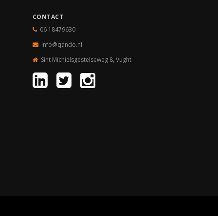
CONTACT
06 18479630
info@qando.nl
Sint Michielsgestelseweg 8, Vught