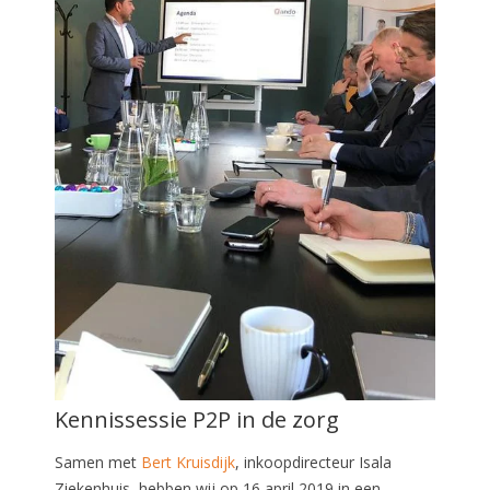
Kennissessie P2P in de zorg
Samen met
Bert Kruisdijk
, inkoopdirecteur Isala
Ziekenhuis, hebben wij op
16 april 2019
in een