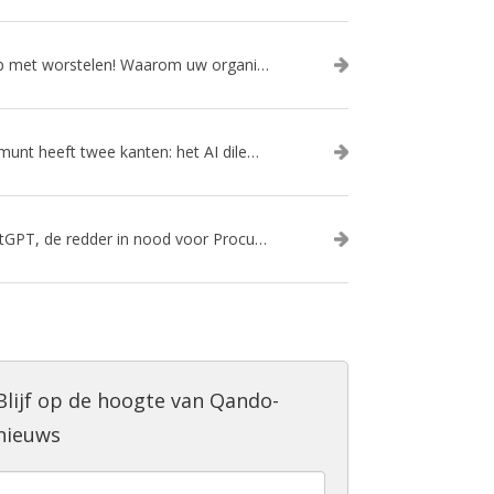
Stop met worstelen! Waarom uw organisatie een slimme AI-gedreven kanalenstrategie nodig heeft
De munt heeft twee kanten: het AI dilemma
ChatGPT, de redder in nood voor Procurement?
Blijf op de hoogte van Qando-
nieuws