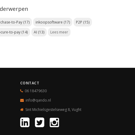
derwerpen
rchase-to-Pay
(17)
inkoopsoftware
(17)
P2P
(15)
ocure-to-pay
(14)
AI
(13)
Lees meer
CONTACT
06 18479630
info@qando.nl
Sint Michielsgestelseweg 8, Vught