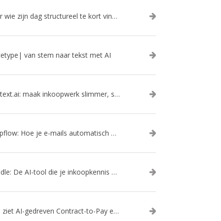
Voor wie zijn dag structureel te kort vindt: Ambient.us: je persoonlijke AI Chief of Staff
cetype| van stem naar tekst met AI
Context.ai: maak inkoopwerk slimmer, sneller en efficiënter met AI
Dropflow: Hoe je e-mails automatisch omzet in inkoopacties
Needle: De AI-tool die je inkoopkennis eindelijk organiseert
Hoe ziet AI-gedreven Contract-to-Pay eruit?