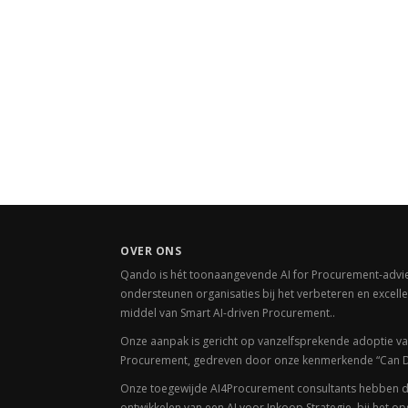
OVER ONS
Qando is hét toonaangevende AI for Procurement-advie
ondersteunen organisaties bij het verbeteren en excell
middel van Smart AI-driven Procurement..
Onze aanpak is gericht op vanzelfsprekende adoptie v
Procurement, gedreven door onze kenmerkende
“Can D
Onze toegewijde AI4Procurement consultants hebben div
ontwikkelen van een AI voor Inkoop Strategie, bij het op