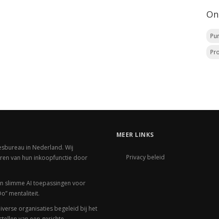
On
Pu
Pr
MEER LINKS
sbureau in Nederland. Wij
Privacy beleid
eren van hun inkoopfunctie door
an slimme AI toepassingen voor
o” mentaliteit.
erse organisaties begeleid bij het
stellen van een gerichte