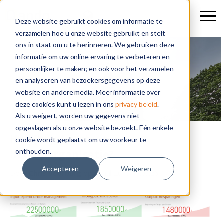
Deze website gebruikt cookies om informatie te
verzamelen hoe u onze website gebruikt en stelt
ons in staat om u te herinneren. We gebruiken deze
informatie om uw online ervaring te verbeteren en
Blogs
persoonlijker te maken; en ook voor het verzamelen
en analyseren van bezoekersgegevens op deze
website en andere media. Meer informatie over
deze cookies kunt u lezen in ons
privacy beleid
.
Als u weigert, worden uw gegevens niet
opgeslagen als u onze website bezoekt. Eén enkele
Hoe (be)stuurt u een
cookie wordt geplaatst om uw voorkeur te
onthouden.
inkooporganisatie?
Accepteren
Weigeren
Door
Chris Voorburg
op 26-jul-2017 14:03:26