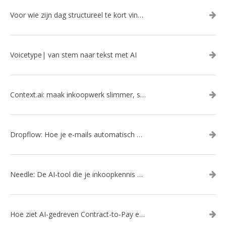
Voor wie zijn dag structureel te kort vindt: Ambient.us: je persoonlijke AI Chief of Staff
Voicetype| van stem naar tekst met AI
Context.ai: maak inkoopwerk slimmer, sneller en efficiënter met AI
Dropflow: Hoe je e-mails automatisch omzet in inkoopacties
Needle: De AI-tool die je inkoopkennis eindelijk organiseert
Hoe ziet AI-gedreven Contract-to-Pay eruit?