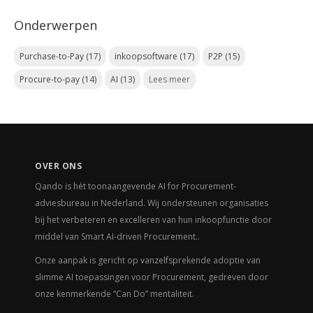
Onderwerpen
Purchase-to-Pay
(17)
inkoopsoftware
(17)
P2P
(15)
Procure-to-pay
(14)
AI
(13)
Lees meer
OVER ONS
Qando is hét toonaangevende AI for Procurement-
adviesbureau in Nederland. Wij ondersteunen organisaties
bij het verbeteren en excelleren van hun inkoopfunctie door
middel van Smart AI-driven Procurement..
Onze aanpak is gericht op vanzelfsprekende adoptie van
slimme AI toepassingen voor Procurement, gedreven door
onze kenmerkende
“Can Do” mentaliteit.