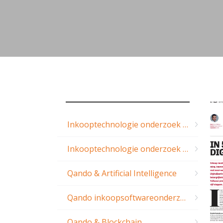
Inkooptechnologie onderzoek 2021
Inkooptechnologie onderzoek 2019
Qando & Artificial Intelligence
Qando inkoopsoftwareonderzoek 2018
Qando & Blockchain