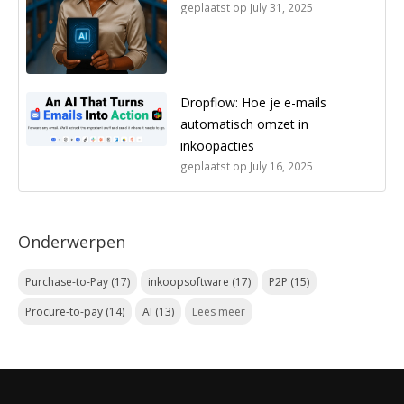
geplaatst op
July 31, 2025
Dropflow: Hoe je e-mails
automatisch omzet in
inkoopacties
geplaatst op
July 16, 2025
Onderwerpen
Purchase-to-Pay
(17)
inkoopsoftware
(17)
P2P
(15)
Procure-to-pay
(14)
AI
(13)
Lees meer