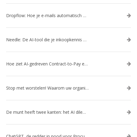
Dropflow: Hoe je e-mails automatisch omzet in inkoopacties
Needle: De AI-tool die je inkoopkennis eindelijk organiseert
Hoe ziet AI-gedreven Contract-to-Pay eruit?
Stop met worstelen! Waarom uw organisatie een slimme AI-gedreven kanalenstrategie nodig heeft
De munt heeft twee kanten: het AI dilemma
ChatGPT, de redder in nood voor Procurement?