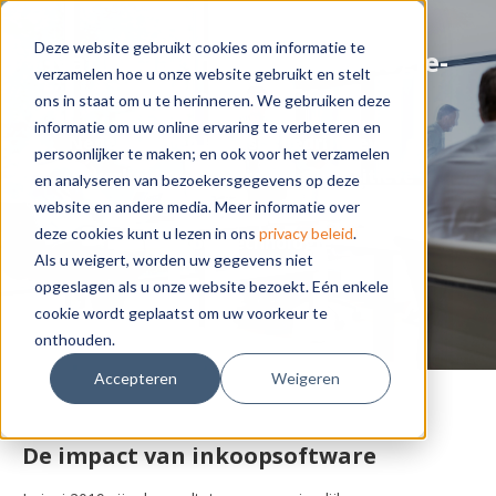
Deze website gebruikt cookies om informatie te
Nationaal Inkooptechnologie-
verzamelen hoe u onze website gebruikt en stelt
onderzoek 2019
ons in staat om u te herinneren. We gebruiken deze
informatie om uw online ervaring te verbeteren en
Nederlands en Belgisch bedrijfsleven en
persoonlijker te maken; en ook voor het verzamelen
overheid rapporteren sterk positieve
en analyseren van bezoekersgegevens op deze
website en andere media. Meer informatie over
effecten bij toenemend gebruik
deze cookies kunt u lezen in ons
privacy beleid
.
inkooptechnologie
Als u weigert, worden uw gegevens niet
opgeslagen als u onze website bezoekt. Eén enkele
cookie wordt geplaatst om uw voorkeur te
onthouden.
Accepteren
Weigeren
De impact van inkoopsoftware