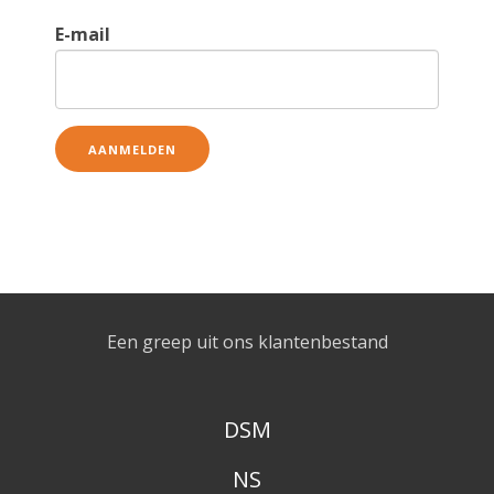
E-mail
Een greep uit ons klantenbestand
DSM
NS