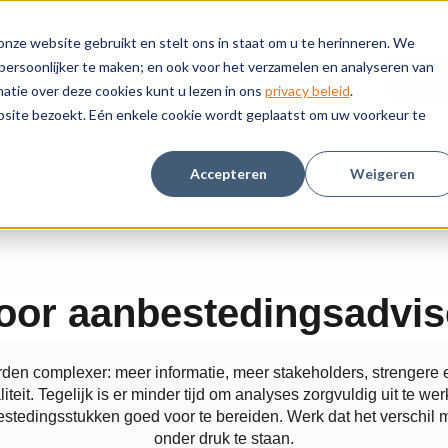
nze website gebruikt en stelt ons in staat om u te herinneren. We
igitalisering
Thema's
Klanten
persoonlijker te maken; en ook voor het verzamelen en analyseren van
Submenu tonen voor Digitalisering
Submenu tonen voor Thema
Submenu tone
Vraa
Insights
Over ons
tie over deze cookies kunt u lezen in ons
privacy beleid
.
Submenu tonen voor Insights
Submenu tone
bsite bezoekt. Eén enkele cookie wordt geplaatst om uw voorkeur te
Accepteren
Weigeren
voor aanbestedingsadvis
en complexer: meer informatie, meer stakeholders, strengere 
teit. Tegelijk is er minder tijd om analyses zorgvuldig uit te wer
estedingsstukken goed voor te bereiden. Werk dat het verschil 
onder druk te staan.