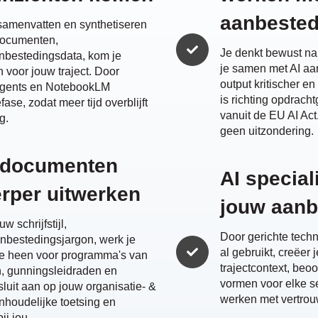
aanbeste
t samenvatten en synthetiseren
documenten,
Je denkt bewust na 
anbestedingsdata, kom je
je samen met AI aan
n voor jouw traject. Door
output kritischer e
agents en NotebookLM
is richting opdrach
ase, zodat meer tijd overblijft
vanuit de EU AI Act
g.
geen uitzondering.
sdocumenten
AI special
erper uitwerken
jouw aanb
w schrijfstijl,
Door gerichte techn
bestedingsjargon, werk je
al gebruikt, creëe
se heen voor programma's van
trajectcontext, beo
en, gunningsleidraden en
vormen voor elke se
luit aan op jouw organisatie- &
werken met vertrou
 inhoudelijke toetsing en
ij jou.