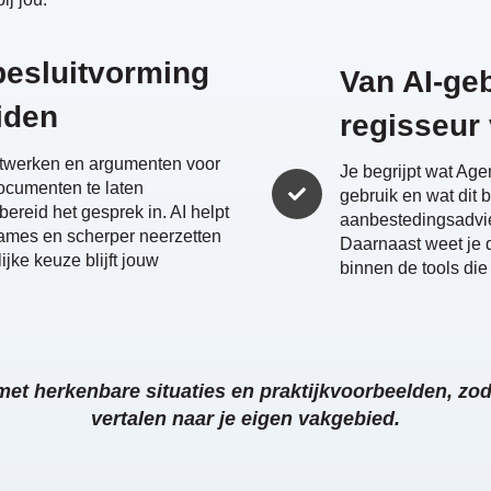
besluitvorming
Van AI-ge
iden
regisseur 
uitwerken en argumenten voor
Je begrijpt wat Age
cumenten te laten
gebruik en wat dit 
bereid het gesprek in. AI helpt
aanbestedingsadvie
names en scherper neerzetten
Daarnaast weet je d
jke keuze blijft jouw
binnen de tools die 
 met herkenbare situaties en praktijkvoorbeelden, zoda
vertalen naar je eigen vakgebied.