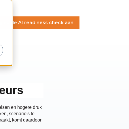
's
n voor Klanten
g nu de AI readiness check aan
n voor Over ons
eurs
eisen en hogere druk
ken, scenario's te
maakt, komt daardoor