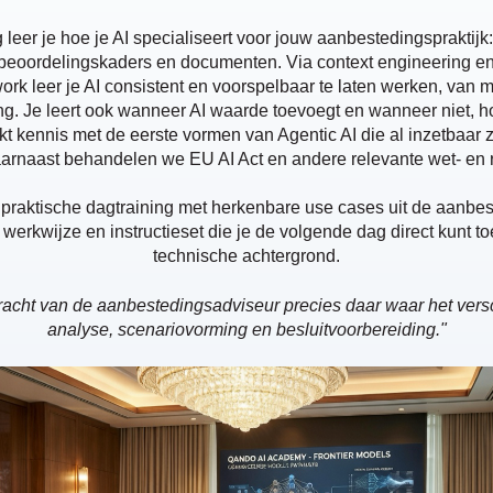
g leer je hoe je AI specialiseert voor jouw aanbestedingspraktijk:
 beoordelingskaders en documenten. Via context engineering en
ork leer je AI consistent en voorspelbaar te laten werken, van ma
ng. Je leert ook wanneer AI waarde toevoegt en wanneer niet, hoe
t kennis met de eerste vormen van Agentic AI die al inzetbaar zij
aarnaast behandelen we EU AI Act en andere relevante wet- en 
 praktische dagtraining met herkenbare use cases uit de aanbes
 werkwijze en instructieset die je de volgende dag direct kunt 
technische achtergrond.
kracht van de aanbestedingsadviseur precies daar waar het versc
analyse, scenariovorming en besluitvoorbereiding."