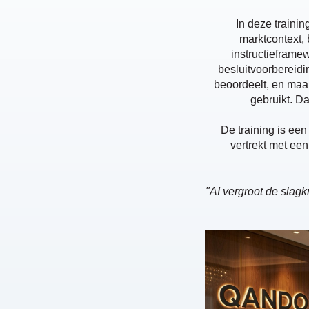
In deze trainin
marktcontext,
instructieframew
besluitvoorbereidi
beoordeelt, en maak
gebruikt. D
De training is een
vertrekt met een
"AI vergroot de slag