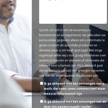
Qando zet zich in om uw uw privacy te
beschermen en te respecteren; we gebruiken uw
persoonlijke gegevens alleen om u informatie te
geven rondom de specifieke producten en
diensten waar u om heeft gevraagd. Met enige
regelmaat willen wij u ook graag informeren over
andere producten en diensten of informatie die
relevant voor u kunnen zijn. Als u akkoord gaat
dat wij hiervoor contact met u mogen opnemen,
vink dan de onderstaande checkboxen aan.
Ik ga akkoord met het ontvangen van e-
mails die soms soms commercieel maar
meestal informatief zijn.
Ik ga akkoord met het ontvangen van de
door mij aangevraagde reader.